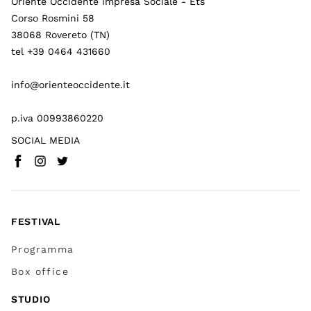
Oriente Occidente Impresa Sociale - Ets
Corso Rosmini 58
38068 Rovereto (TN)
tel +39 0464 431660
info@orienteoccidente.it
p.iva 00993860220
SOCIAL MEDIA
Facebook
Instagram
Twitter
(
Vai a (link esterno)
(
(
Vai a (link esterno)
Vai a (link esterno)
)
)
)
FESTIVAL
Programma
Box office
STUDIO