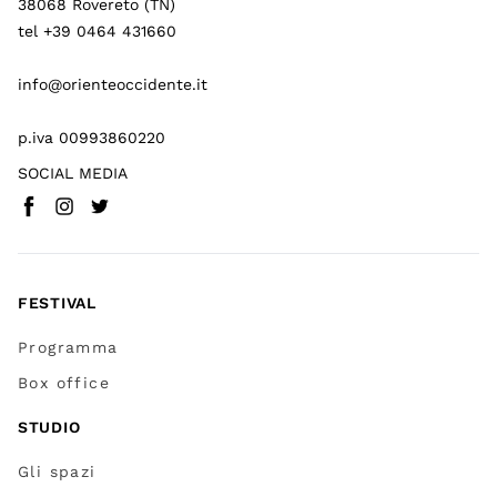
38068 Rovereto (TN)
tel +39 0464 431660
info@orienteoccidente.it
p.iva 00993860220
SOCIAL MEDIA
Facebook
Instagram
Twitter
(
Vai a (link esterno)
(
(
Vai a (link esterno)
Vai a (link esterno)
)
)
)
FESTIVAL
Programma
Box office
STUDIO
Gli spazi