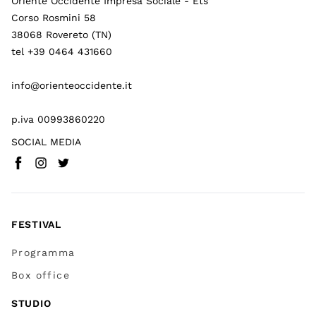
Oriente Occidente Impresa Sociale - Ets
Corso Rosmini 58
38068 Rovereto (TN)
tel +39 0464 431660
info@orienteoccidente.it
p.iva 00993860220
SOCIAL MEDIA
Facebook
Instagram
Twitter
(
Vai a (link esterno)
(
(
Vai a (link esterno)
Vai a (link esterno)
)
)
)
FESTIVAL
Programma
Box office
STUDIO