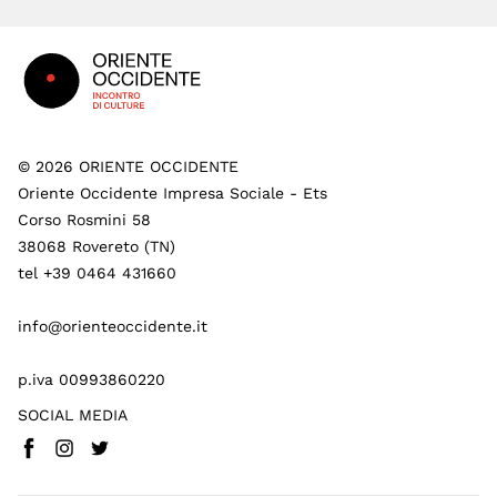
Footer
©
2026
ORIENTE OCCIDENTE
Oriente Occidente Impresa Sociale - Ets
Corso Rosmini 58
38068 Rovereto (TN)
tel +39 0464 431660
info@orienteoccidente.it
p.iva 00993860220
SOCIAL MEDIA
Facebook
Instagram
Twitter
(
Vai a (link esterno)
(
(
Vai a (link esterno)
Vai a (link esterno)
)
)
)