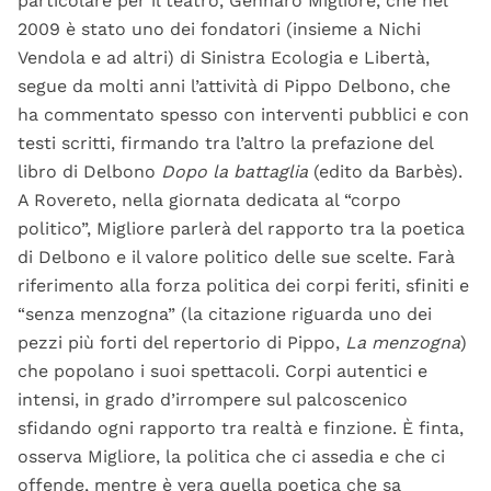
particolare per il teatro, Gennaro Migliore, che nel
2009 è stato uno dei fondatori (insieme a Nichi
Vendola e ad altri) di Sinistra Ecologia e Libertà,
segue da molti anni l’attività di Pippo Delbono, che
ha commentato spesso con interventi pubblici e con
testi scritti, firmando tra l’altro la prefazione del
libro di Delbono
Dopo la battaglia
(edito da Barbès).
A Rovereto, nella giornata dedicata al “corpo
politico”, Migliore parlerà del rapporto tra la poetica
di Delbono e il valore politico delle sue scelte. Farà
riferimento alla forza politica dei corpi feriti, sfiniti e
“senza menzogna” (la citazione riguarda uno dei
pezzi più forti del repertorio di Pippo,
La menzogna
)
che popolano i suoi spettacoli. Corpi autentici e
intensi, in grado d’irrompere sul palcoscenico
sfidando ogni rapporto tra realtà e finzione. È finta,
osserva Migliore, la politica che ci assedia e che ci
offende, mentre è vera quella poetica che sa