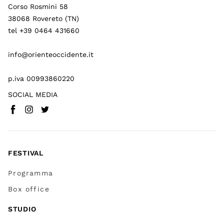
Corso Rosmini 58
38068 Rovereto (TN)
tel +39 0464 431660
info@orienteoccidente.it
p.iva 00993860220
SOCIAL MEDIA
Facebook
Instagram
Twitter
(
Vai a (link esterno)
(
(
Vai a (link esterno)
Vai a (link esterno)
)
)
)
FESTIVAL
Programma
Box office
STUDIO