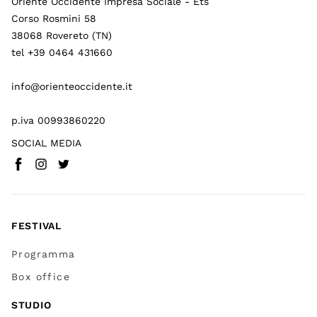
Oriente Occidente Impresa Sociale - Ets
Corso Rosmini 58
38068 Rovereto (TN)
tel +39 0464 431660
info@orienteoccidente.it
p.iva 00993860220
SOCIAL MEDIA
Facebook
Instagram
Twitter
(
Vai a (link esterno)
(
(
Vai a (link esterno)
Vai a (link esterno)
)
)
)
FESTIVAL
Programma
Box office
STUDIO