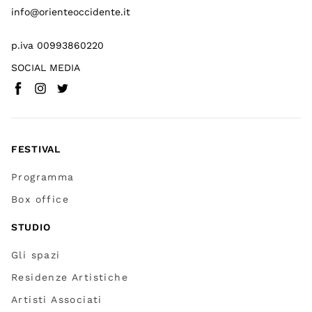
info@orienteoccidente.it
p.iva 00993860220
SOCIAL MEDIA
Facebook
Instagram
Twitter
(
Vai a (link esterno)
(
(
Vai a (link esterno)
Vai a (link esterno)
)
)
)
FESTIVAL
Programma
Box office
STUDIO
Gli spazi
Residenze Artistiche
Artisti Associati