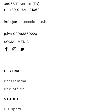
38068 Rovereto (TN)
tel +39 0464 431660
info@orienteoccidente.it
p.iva 00993860220
SOCIAL MEDIA
Facebook
Instagram
Twitter
(
Vai a (link esterno)
(
(
Vai a (link esterno)
Vai a (link esterno)
)
)
)
FESTIVAL
Programma
Box office
STUDIO
Gli spazi