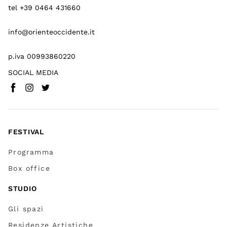
tel +39 0464 431660
info@orienteoccidente.it
p.iva 00993860220
SOCIAL MEDIA
Facebook
Instagram
Twitter
(
Vai a (link esterno)
(
(
Vai a (link esterno)
Vai a (link esterno)
)
)
)
FESTIVAL
Programma
Box office
STUDIO
Gli spazi
Residenze Artistiche