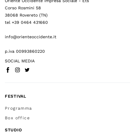
Oriente Occidente Impresa Sociale - Ets
Corso Rosmini 58
38068 Rovereto (TN)
tel +39 0464 431660
info@orienteoccidente.it
p.iva 00993860220
SOCIAL MEDIA
Facebook
Instagram
Twitter
(
Vai a (link esterno)
(
(
Vai a (link esterno)
Vai a (link esterno)
)
)
)
FESTIVAL
Programma
Box office
STUDIO