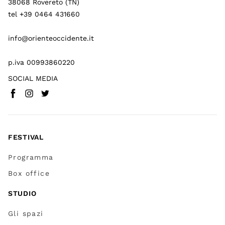
38068 Rovereto (TN)
tel +39 0464 431660
info@orienteoccidente.it
p.iva 00993860220
SOCIAL MEDIA
Facebook
Instagram
Twitter
(
Vai a (link esterno)
(
(
Vai a (link esterno)
Vai a (link esterno)
)
)
)
FESTIVAL
Programma
Box office
STUDIO
Gli spazi