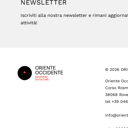
NEWSLETTER
Iscriviti alla nostra newsletter e rimani aggiorna
attività!
Footer
©
2026
ORI
Oriente Occ
Corso Rosm
38068 Rove
tel +39 04
info@orient