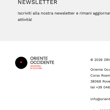
NEWSLETTER
Iscriviti alla nostra newsletter e rimani aggiorna
attività!
Footer
©
2026
ORI
Oriente Occ
Corso Rosm
38068 Rove
tel +39 04
info@orient