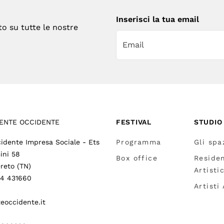
Inserisci la tua email
to su tutte le nostre
ENTE OCCIDENTE
FESTIVAL
STUDIO
idente Impresa Sociale - Ets
Programma
Gli spa
ini 58
Box office
Reside
reto (TN)
Artisti
64 431660
Artisti
eoccidente.it