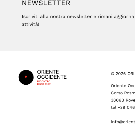
NEWSLETTER
Iscriviti alla nostra newsletter e rimani aggiorna
attività!
Footer
©
2026
ORI
Oriente Occ
Corso Rosm
38068 Rove
tel +39 04
info@orient