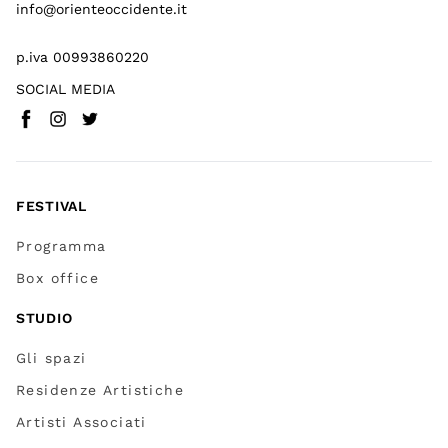
info@orienteoccidente.it
p.iva 00993860220
SOCIAL MEDIA
Facebook
Instagram
Twitter
(
Vai a (link esterno)
(
(
Vai a (link esterno)
Vai a (link esterno)
)
)
)
FESTIVAL
Programma
Box office
STUDIO
Gli spazi
Residenze Artistiche
Artisti Associati