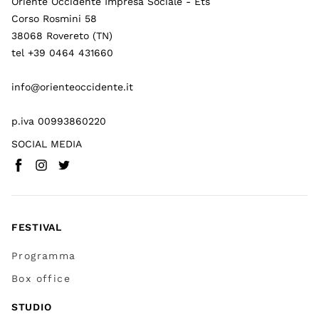
Oriente Occidente Impresa Sociale - Ets
Corso Rosmini 58
38068 Rovereto (TN)
tel +39 0464 431660
info@orienteoccidente.it
p.iva 00993860220
SOCIAL MEDIA
Facebook
Instagram
Twitter
(
Vai a (link esterno)
(
(
Vai a (link esterno)
Vai a (link esterno)
)
)
)
FESTIVAL
Programma
Box office
STUDIO