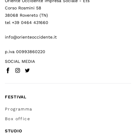
Oriente Occidente Impresa Sociale - Ets
Corso Rosmini 58
38068 Rovereto (TN)
tel +39 0464 431660
info@orienteoccidente.it
p.iva 00993860220
SOCIAL MEDIA
Facebook
Instagram
Twitter
(
Vai a (link esterno)
(
(
Vai a (link esterno)
Vai a (link esterno)
)
)
)
FESTIVAL
Programma
Box office
STUDIO