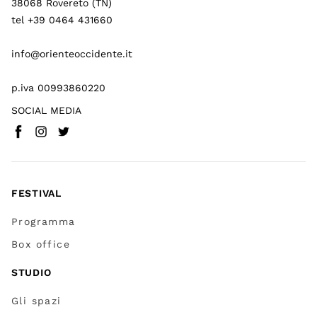
38068 Rovereto (TN)
tel +39 0464 431660
info@orienteoccidente.it
p.iva 00993860220
SOCIAL MEDIA
Facebook
Instagram
Twitter
(
Vai a (link esterno)
(
(
Vai a (link esterno)
Vai a (link esterno)
)
)
)
FESTIVAL
Programma
Box office
STUDIO
Gli spazi