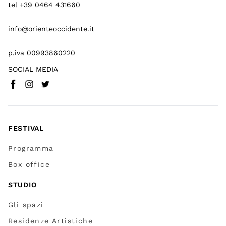
tel +39 0464 431660
info@orienteoccidente.it
p.iva 00993860220
SOCIAL MEDIA
Facebook
Instagram
Twitter
(
Vai a (link esterno)
(
(
Vai a (link esterno)
Vai a (link esterno)
)
)
)
FESTIVAL
Programma
Box office
STUDIO
Gli spazi
Residenze Artistiche