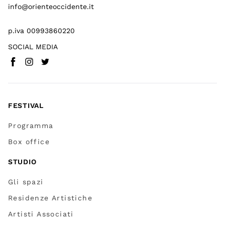
info@orienteoccidente.it
p.iva 00993860220
SOCIAL MEDIA
Facebook
Instagram
Twitter
(
Vai a (link esterno)
(
(
Vai a (link esterno)
Vai a (link esterno)
)
)
)
FESTIVAL
Programma
Box office
STUDIO
Gli spazi
Residenze Artistiche
Artisti Associati