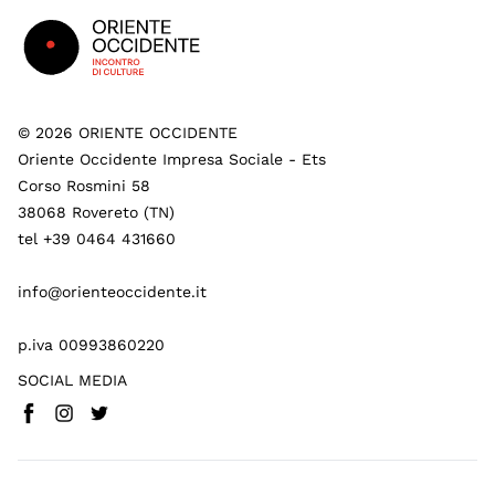
Footer
©
2026
ORIENTE OCCIDENTE
Oriente Occidente Impresa Sociale - Ets
Corso Rosmini 58
38068 Rovereto (TN)
tel +39 0464 431660
info@orienteoccidente.it
p.iva 00993860220
SOCIAL MEDIA
Facebook
Instagram
Twitter
(
Vai a (link esterno)
(
(
Vai a (link esterno)
Vai a (link esterno)
)
)
)