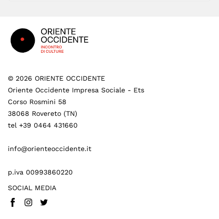
Footer
©
2026
ORIENTE OCCIDENTE
Oriente Occidente Impresa Sociale - Ets
Corso Rosmini 58
38068 Rovereto (TN)
tel +39 0464 431660
info@orienteoccidente.it
p.iva 00993860220
SOCIAL MEDIA
Facebook
Instagram
Twitter
(
Vai a (link esterno)
(
(
Vai a (link esterno)
Vai a (link esterno)
)
)
)