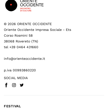
©
2026
ORIENTE OCCIDENTE
Oriente Occidente Impresa Sociale - Ets
Corso Rosmini 58
38068 Rovereto (TN)
tel +39 0464 431660
info@orienteoccidente.it
p.iva 00993860220
SOCIAL MEDIA
Facebook
Instagram
Twitter
(
Vai a (link esterno)
(
(
Vai a (link esterno)
Vai a (link esterno)
)
)
)
FESTIVAL