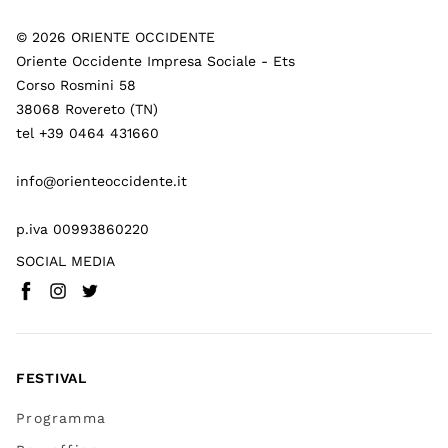
©
2026
ORIENTE OCCIDENTE
Oriente Occidente Impresa Sociale - Ets
Corso Rosmini 58
38068 Rovereto (TN)
tel +39 0464 431660
info@orienteoccidente.it
p.iva 00993860220
SOCIAL MEDIA
Facebook
Instagram
Twitter
(
Vai a (link esterno)
(
(
Vai a (link esterno)
Vai a (link esterno)
)
)
)
FESTIVAL
Programma