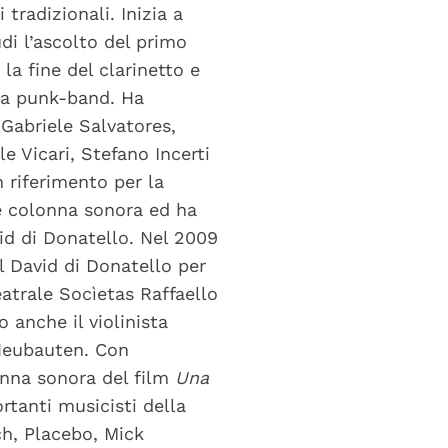
tradizionali. Inizia a
di l’ascolto del primo
a fine del clarinetto e
una punk-band. Ha
Gabriele Salvatores,
e Vicari, Stefano Incerti
n riferimento per la
re colonna sonora ed ha
id di Donatello. Nel 2009
il David di Donatello per
eatrale Socìetas Raffaello
 anche il violinista
 Neubauten. Con
onna sonora del film
Una
rtanti musicisti della
ch, Placebo, Mick