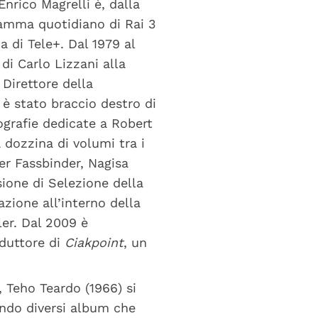
Enrico Magrelli è, dalla
ramma quotidiano di Rai 3
a di Tele+. Dal 1979 al
 di Carlo Lizzani alla
 Direttore della
 è stato braccio destro di
grafie dedicate a Robert
dozzina di volumi tra i
er Fassbinder, Nagisa
ione di Selezione della
zione all’interno della
ler. Dal 2009 è
nduttore di
Ciakpoint
, un
 Teho Teardo (1966) si
cando diversi album che