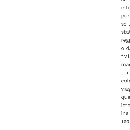
int
pur
se 
sta
reg
o d
“Mi
mar
tra
col
via
que
imm
ins
Tea