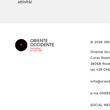
attività!
Footer
©
2026
ORI
Oriente Occ
Corso Rosm
38068 Rove
tel +39 04
info@orient
p.iva 0099
SOCIAL ME