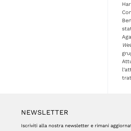
Har
Con
Ber
sta
Aga
Wel
gru
Att
l’a
tra
NEWSLETTER
Iscriviti alla nostra newsletter e rimani aggiorna