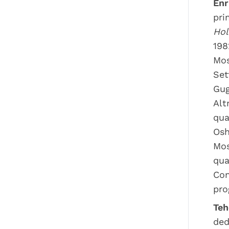
Enr
pri
Hol
198
Mos
Set
Gug
Alt
qua
Osh
Mos
qua
Con
pro
Teh
ded