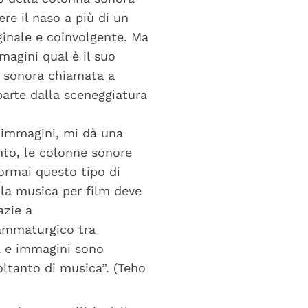
re il naso a più di un
ginale e coinvolgente. Ma
agini qual è il suo
ra sonora chiamata a
parte dalla sceneggiatura
e immagini, mi dà una
nto, le colonne sonore
ormai questo tipo di
 la musica per film deve
azie a
rammaturgico tra
ca e immagini sono
oltanto di musica”. (Teho