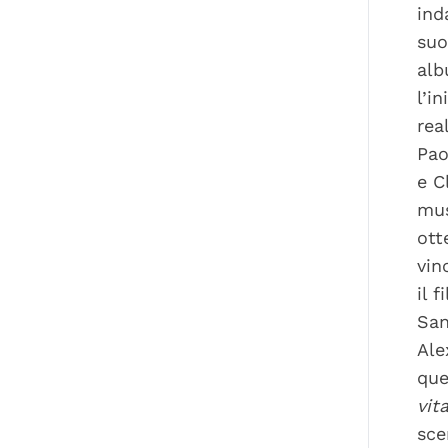
ind
suo
alb
l’i
rea
Pao
e C
mus
ott
vin
il 
San
Ale
que
vit
sce