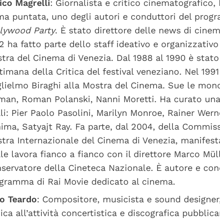
ico Magrelli
: Giornalista e critico cinematografico, 
ma puntata, uno degli autori e conduttori del prog
lywood Party
. È stato direttore delle news di cinem
2 ha fatto parte dello staff ideativo e organizzativo
tra del Cinema di Venezia. Dal 1988 al 1990 è stato
timana della Critica del festival veneziano. Nel 1991
lielmo Biraghi alla Mostra del Cinema. Sue le mono
man, Roman Polanski, Nanni Moretti. Ha curato una 
li: Pier Paolo Pasolini, Marilyn Monroe, Rainer Wern
ima, Satyajt Ray. Fa parte, dal 2004, della Commiss
tra Internazionale del Cinema di Venezia, manifesta
le lavora fianco a fianco con il direttore Marco Mül
servatore della Cineteca Nazionale. È autore e co
gramma di Rai Movie dedicato al cinema.
o Teardo
: Compositore, musicista e sound designer,
ica all’attività concertistica e discografica pubbli