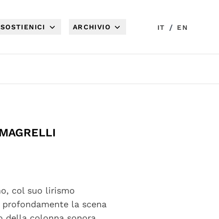
SOSTIENICI
ARCHIVIO
/
IT
EN
 MAGRELLI
o, col suo lirismo
to profondamente la scena
o della colonna sonora