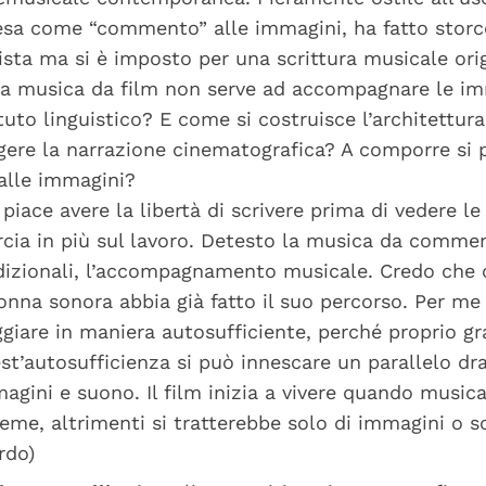
esa come “commento” alle immagini, ha fatto storce
ista ma si è imposto per una scrittura musicale ori
la musica da film non serve ad accompagnare le imm
tuto linguistico? E come si costruisce l’architettu
gere la narrazione cinematografica? A comporre si 
alle immagini?
 piace avere la libertà di scrivere prima di vedere l
cia in più sul lavoro. Detesto la musica da comme
dizionali, l’accompagnamento musicale. Credo che 
onna sonora abbia già fatto il suo percorso. Per me
ggiare in maniera autosufficiente, perché proprio gr
st’autosufficienza si può innescare un parallelo d
agini e suono. Il film inizia a vivere quando musi
ieme, altrimenti si tratterebbe solo di immagini o s
rdo)