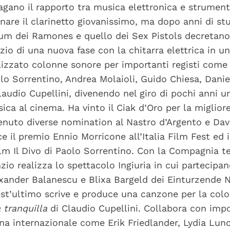
agano il rapporto tra musica elettronica e strumenti 
nare il clarinetto giovanissimo, ma dopo anni di stu
um dei Ramones e quello dei Sex Pistols decretano l
nizio di una nuova fase con la chitarra elettrica in 
lizzato colonne sonore per importanti registi come 
lo Sorrentino, Andrea Molaioli, Guido Chiesa, Daniel
laudio Cupellini, divenendo nel giro di pochi anni u
ica al cinema. Ha vinto il Ciak d’Oro per la miglio
enuto diverse nomination al Nastro d’Argento e Dav
ce il premio Ennio Morricone all’Italia Film Fest ed 
film Il Divo di Paolo Sorrentino. Con la Compagnia t
zio realizza lo spettacolo Ingiuria in cui partecipano
xander Balanescu e Blixa Bargeld dei Einturzende
st’ultimo scrive e produce una canzone per la col
a tranquilla
di Claudio Cupellini. Collabora con impo
na internazionale come Erik Friedlander, Lydia Lun