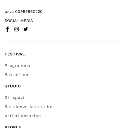
p.iva 00993860220
SOCIAL MEDIA
Facebook
Instagram
Twitter
(
Vai a (link esterno)
(
(
Vai a (link esterno)
Vai a (link esterno)
)
)
)
FESTIVAL
Programma
Box office
STUDIO
Gli spazi
Residenze Artistiche
Artisti Associati
PEOPLE