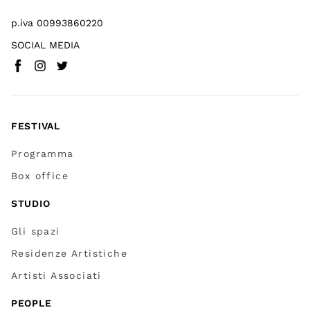
p.iva 00993860220
SOCIAL MEDIA
Facebook
Instagram
Twitter
(
Vai a (link esterno)
(
(
Vai a (link esterno)
Vai a (link esterno)
)
)
)
FESTIVAL
Programma
Box office
STUDIO
Gli spazi
Residenze Artistiche
Artisti Associati
PEOPLE