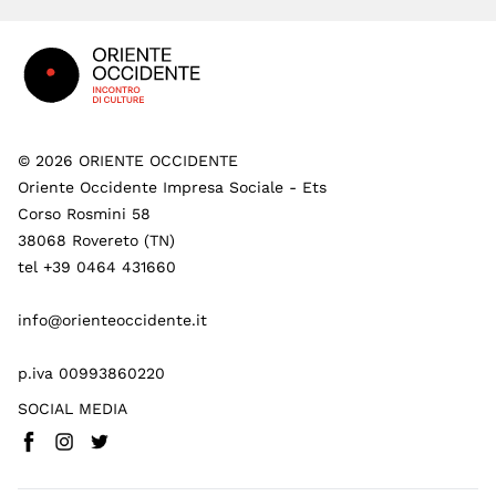
Footer
©
2026
ORIENTE OCCIDENTE
Oriente Occidente Impresa Sociale - Ets
Corso Rosmini 58
38068 Rovereto (TN)
tel +39 0464 431660
info@orienteoccidente.it
p.iva 00993860220
SOCIAL MEDIA
Facebook
Instagram
Twitter
(
Vai a (link esterno)
(
(
Vai a (link esterno)
Vai a (link esterno)
)
)
)