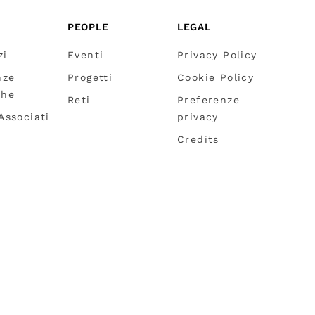
PEOPLE
LEGAL
zi
Eventi
Privacy Policy
nze
Progetti
Cookie Policy
che
Reti
Preferenze
 Associati
privacy
Credits
Dichiarazione accessibilità