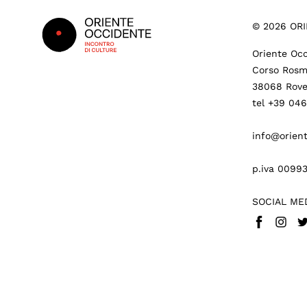
©
2026
ORI
Oriente Occ
Corso Rosm
38068 Rove
tel +39 04
info@orient
p.iva 0099
SOCIAL ME
Facebook
Insta
Tw
Partner