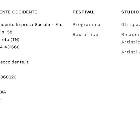
ENTE OCCIDENTE
FESTIVAL
STUDIO
idente Impresa Sociale - Ets
Programma
Gli spa
ini 58
Box office
Reside
reto (TN)
Artisti
64 431660
Artisti
eoccidente.it
3860220
DIA
gram
itter
(
Vai a (link esterno)
(
(
Vai a (link esterno)
Vai a (link esterno)
)
)
)