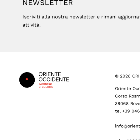
NEWSLETTER
Iscriviti alla nostra newsletter e rimani aggiorna
attività!
Footer
©
2026
ORI
Oriente Occ
Corso Rosm
38068 Rove
tel +39 04
info@orient