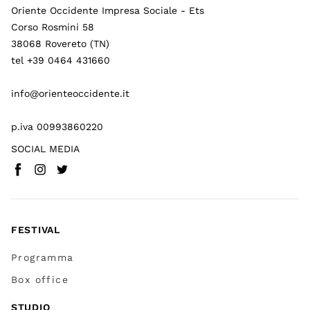
Oriente Occidente Impresa Sociale - Ets
Corso Rosmini 58
38068 Rovereto (TN)
tel +39 0464 431660
info@orienteoccidente.it
p.iva 00993860220
SOCIAL MEDIA
Facebook
Instagram
Twitter
(
Vai a (link esterno)
(
(
Vai a (link esterno)
Vai a (link esterno)
)
)
)
FESTIVAL
Programma
Box office
STUDIO