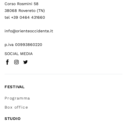
Corso Rosmini 58
38068 Rovereto (TN)
tel +39 0464 431660
info@orienteoccidente.it
p.iva 00993860220
SOCIAL MEDIA
Facebook
Instagram
Twitter
(
Vai a (link esterno)
(
(
Vai a (link esterno)
Vai a (link esterno)
)
)
)
FESTIVAL
Programma
Box office
STUDIO