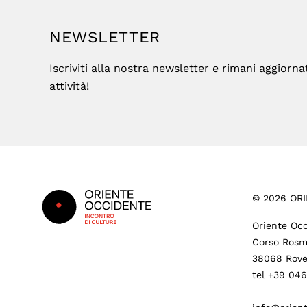
NEWSLETTER
Iscriviti alla nostra newsletter e rimani aggiorna
attività!
Footer
©
2026
ORI
Oriente Occ
Corso Rosm
38068 Rove
tel +39 04