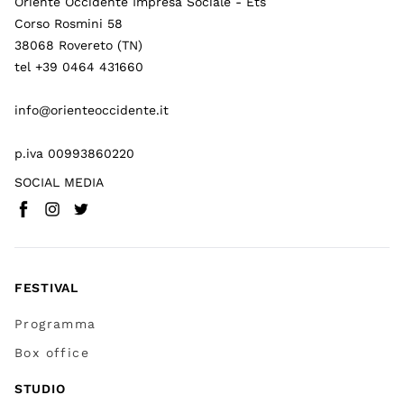
Oriente Occidente Impresa Sociale - Ets
Corso Rosmini 58
38068 Rovereto (TN)
tel +39 0464 431660
info@orienteoccidente.it
p.iva 00993860220
SOCIAL MEDIA
Facebook
Instagram
Twitter
(
Vai a (link esterno)
(
(
Vai a (link esterno)
Vai a (link esterno)
)
)
)
FESTIVAL
Programma
Box office
STUDIO