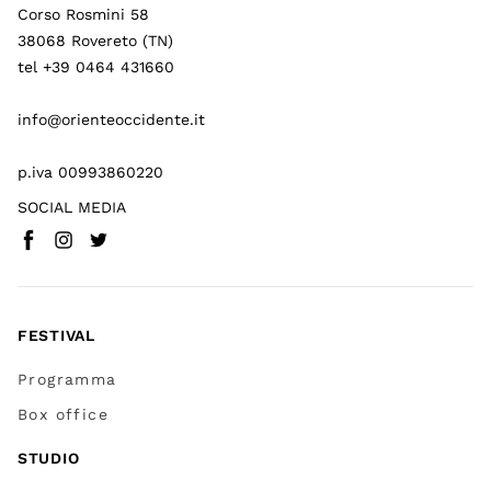
Corso Rosmini 58
38068 Rovereto (TN)
tel +39 0464 431660
info@orienteoccidente.it
p.iva 00993860220
SOCIAL MEDIA
Facebook
Instagram
Twitter
(
Vai a (link esterno)
(
(
Vai a (link esterno)
Vai a (link esterno)
)
)
)
FESTIVAL
Programma
Box office
STUDIO