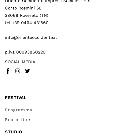
Oriente Occidente Impresa Sociale - Ets
Corso Rosmini 58
38068 Rovereto (TN)
tel +39 0464 431660
info@orienteoccidente.it
p.iva 00993860220
SOCIAL MEDIA
Facebook
Instagram
Twitter
(
Vai a (link esterno)
(
(
Vai a (link esterno)
Vai a (link esterno)
)
)
)
FESTIVAL
Programma
Box office
STUDIO