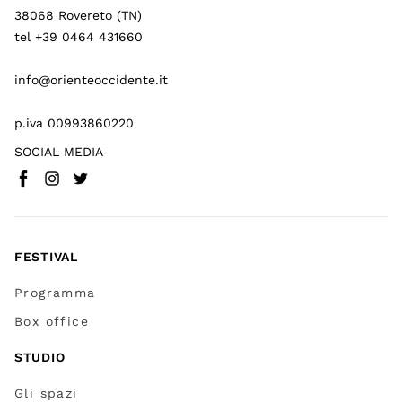
38068 Rovereto (TN)
tel +39 0464 431660
info@orienteoccidente.it
p.iva 00993860220
SOCIAL MEDIA
Facebook
Instagram
Twitter
(
Vai a (link esterno)
(
(
Vai a (link esterno)
Vai a (link esterno)
)
)
)
FESTIVAL
Programma
Box office
STUDIO
Gli spazi