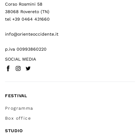
Corso Rosmini 58
38068 Rovereto (TN)
tel +39 0464 431660
info@orienteoccidente.it
p.iva 00993860220
SOCIAL MEDIA
Facebook
Instagram
Twitter
(
Vai a (link esterno)
(
(
Vai a (link esterno)
Vai a (link esterno)
)
)
)
FESTIVAL
Programma
Box office
STUDIO