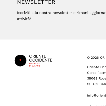
NEWSLETTER
Iscriviti alla nostra newsletter e rimani aggiorna
attività!
Footer
©
2026
ORI
Oriente Occ
Corso Rosm
38068 Rove
tel +39 04
info@orient