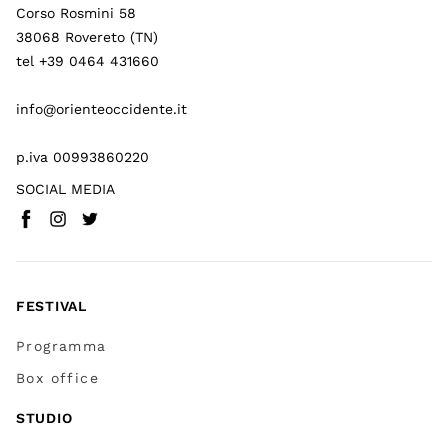
Corso Rosmini 58
38068 Rovereto (TN)
tel +39 0464 431660
info@orienteoccidente.it
p.iva 00993860220
SOCIAL MEDIA
Facebook
Instagram
Twitter
(
Vai a (link esterno)
(
(
Vai a (link esterno)
Vai a (link esterno)
)
)
)
FESTIVAL
Programma
Box office
STUDIO