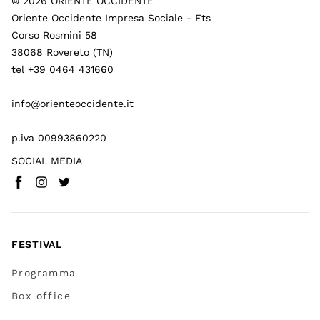
©
2026
ORIENTE OCCIDENTE
Oriente Occidente Impresa Sociale - Ets
Corso Rosmini 58
38068 Rovereto (TN)
tel +39 0464 431660
info@orienteoccidente.it
p.iva 00993860220
SOCIAL MEDIA
Facebook
Instagram
Twitter
(
Vai a (link esterno)
(
(
Vai a (link esterno)
Vai a (link esterno)
)
)
)
FESTIVAL
Programma
Box office