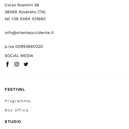
Corso Rosmini 58
38068 Rovereto (TN)
tel +39 0464 431660
info@orienteoccidente.it
p.iva 00993860220
SOCIAL MEDIA
Facebook
Instagram
Twitter
(
Vai a (link esterno)
(
(
Vai a (link esterno)
Vai a (link esterno)
)
)
)
FESTIVAL
Programma
Box office
STUDIO