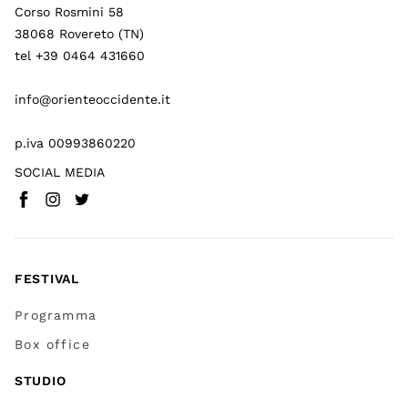
Corso Rosmini 58
38068 Rovereto (TN)
tel +39 0464 431660
info@orienteoccidente.it
p.iva 00993860220
SOCIAL MEDIA
Facebook
Instagram
Twitter
(
Vai a (link esterno)
(
(
Vai a (link esterno)
Vai a (link esterno)
)
)
)
FESTIVAL
Programma
Box office
STUDIO