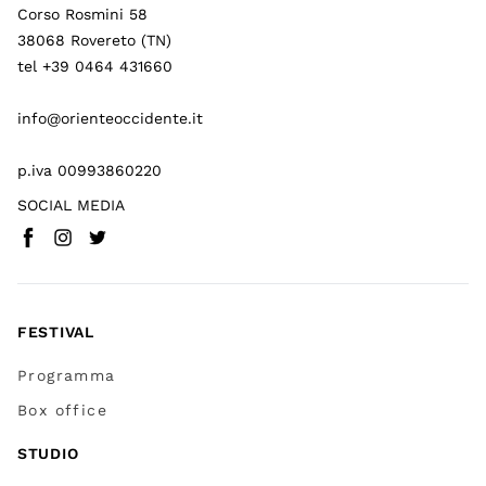
Corso Rosmini 58
38068 Rovereto (TN)
tel +39 0464 431660
info@orienteoccidente.it
p.iva 00993860220
SOCIAL MEDIA
Facebook
Instagram
Twitter
(
Vai a (link esterno)
(
(
Vai a (link esterno)
Vai a (link esterno)
)
)
)
FESTIVAL
Programma
Box office
STUDIO