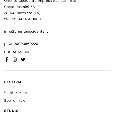
Oriente Occidente Impresa Sociale - Ets
Corso Rosmini 58
38068 Rovereto (TN)
tel +39 0464 431660
info@orienteoccidente.it
p.iva 00993860220
SOCIAL MEDIA
Facebook
Instagram
Twitter
(
Vai a (link esterno)
(
(
Vai a (link esterno)
Vai a (link esterno)
)
)
)
FESTIVAL
Programma
Box office
STUDIO