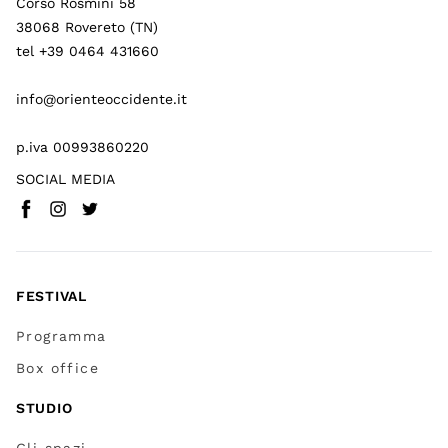
Corso Rosmini 58
38068 Rovereto (TN)
tel +39 0464 431660
info@orienteoccidente.it
p.iva 00993860220
SOCIAL MEDIA
Facebook
Instagram
Twitter
(
Vai a (link esterno)
(
(
Vai a (link esterno)
Vai a (link esterno)
)
)
)
FESTIVAL
Programma
Box office
STUDIO
Gli spazi