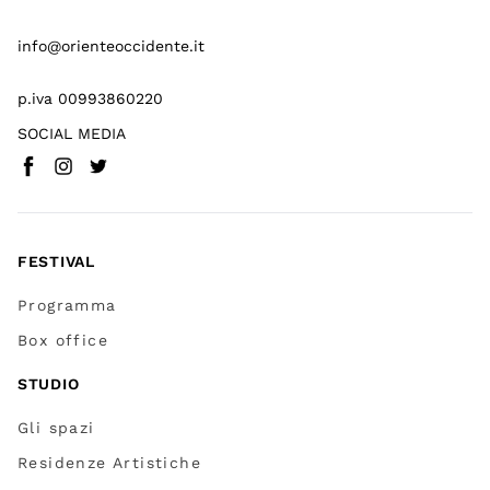
info@orienteoccidente.it
p.iva 00993860220
SOCIAL MEDIA
Facebook
Instagram
Twitter
(
Vai a (link esterno)
(
(
Vai a (link esterno)
Vai a (link esterno)
)
)
)
FESTIVAL
Programma
Box office
STUDIO
Gli spazi
Residenze Artistiche