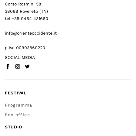
Corso Rosmini 58
38068 Rovereto (TN)
tel +39 0464 431660
info@orienteoccidente.it
p.iva 00993860220
SOCIAL MEDIA
Facebook
Instagram
Twitter
(
Vai a (link esterno)
(
(
Vai a (link esterno)
Vai a (link esterno)
)
)
)
FESTIVAL
Programma
Box office
STUDIO