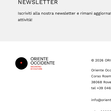
NEWSLETTER
Iscriviti alla nostra newsletter e rimani aggiorna
attività!
Footer
©
2026
ORI
Oriente Occ
Corso Rosm
38068 Rove
tel +39 04
info@orient