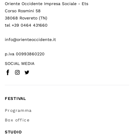
Oriente Occidente Impresa Sociale - Ets
Corso Rosmini 58
38068 Rovereto (TN)
tel +39 0464 431660
info@orienteoccidente.it
p.iva 00993860220
SOCIAL MEDIA
Facebook
Instagram
Twitter
(
Vai a (link esterno)
(
(
Vai a (link esterno)
Vai a (link esterno)
)
)
)
FESTIVAL
Programma
Box office
STUDIO